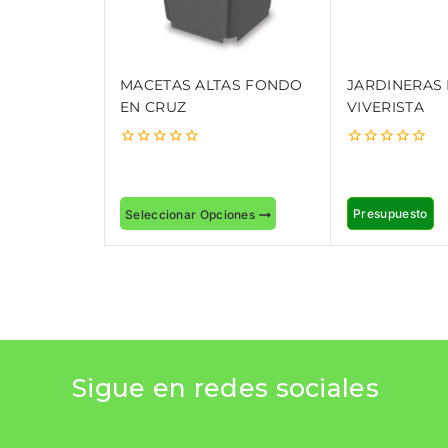
MACETAS ALTAS FONDO
JARDINERAS
EN CRUZ
VIVERISTA
0
0
out
out
of
of
5
5
Presupuesto
Seleccionar Opciones
Sigue en redes sociales