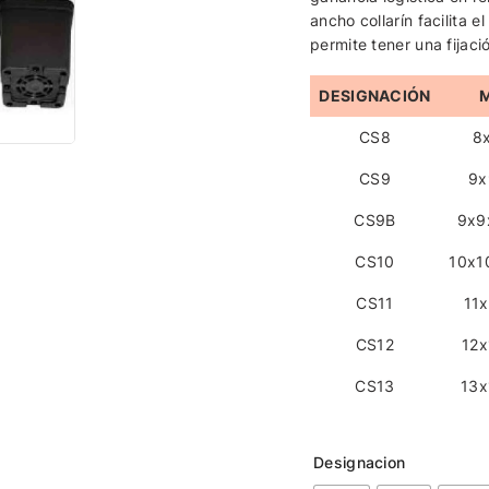
ancho collarín facilita e
permite tener una fijaci
DESIGNACIÓN
CS8
8
CS9
9x
CS9B
9x9x
CS10
10x10
CS11
11
CS12
12x
CS13
13x
Designacion