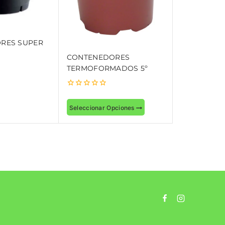
RES SUPER
CONTENEDORES
TERMOFORMADOS 5º
0
out
Seleccionar Opciones
of
5