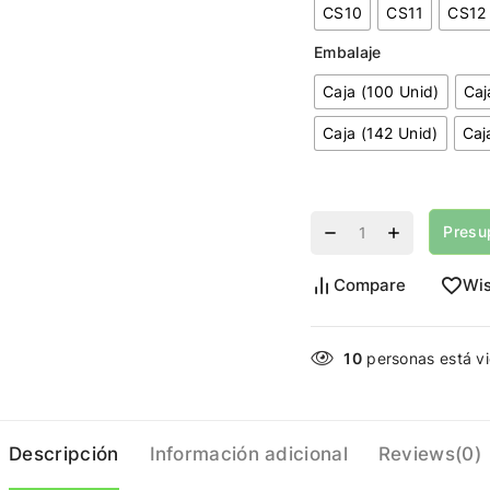
CS10
CS11
CS12
Embalaje
Caja (100 Unid)
Caj
Caja (142 Unid)
Caj
Presu
Compare
Wis
10
personas está vi
Descripción
Información adicional
Reviews(0)