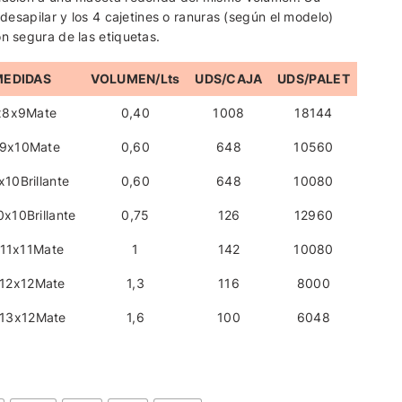
l desapilar y los 4 cajetines o ranuras (según el modelo)
ón segura de las etiquetas.
MEDIDAS
VOLUMEN/Lts
UDS/CAJA
UDS/PALET
x8x9Mate
0,40
1008
18144
9x10Mate
0,60
648
10560
10Brillante
0,60
648
10080
x10Brillante
0,75
126
12960
x11x11Mate
1
142
10080
12x12Mate
1,3
116
8000
13x12Mate
1,6
100
6048