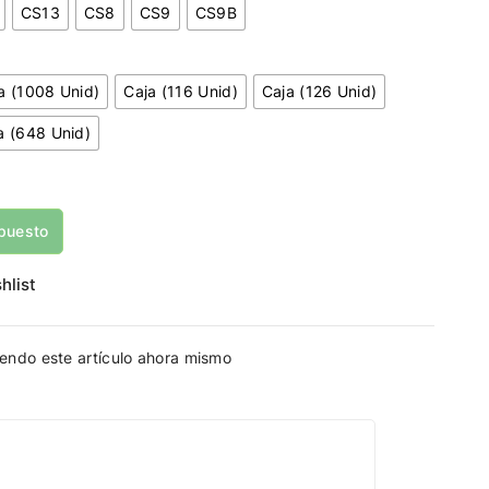
CS13
CS8
CS9
CS9B
a (1008 Unid)
Caja (116 Unid)
Caja (126 Unid)
a (648 Unid)
puesto
hlist
endo este artículo ahora mismo