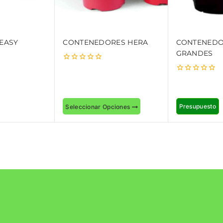
 EASY
CONTENEDORES HERA
CONTENEDO
GRANDES
0
out
0
of
out
5
of
5
Presupuesto
Seleccionar Opciones