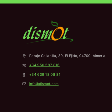
Paraje Galianilla, 39, El Ejido, 04700, Almeria
+34 950 587 816
+34 639 18 08 81
info@dismot.com