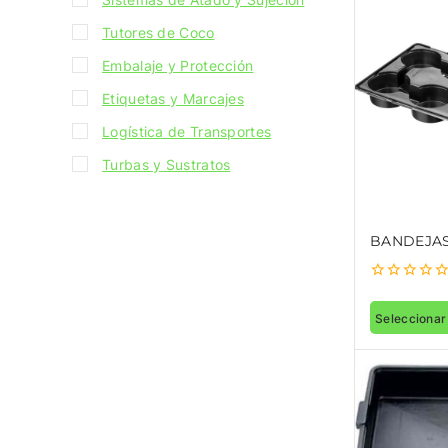
Tutores de Coco
Embalaje y Protección
Etiquetas y Marcajes
Logística de Transportes
Turbas y Sustratos
BANDEJA
0
out
Seleccionar
of
5