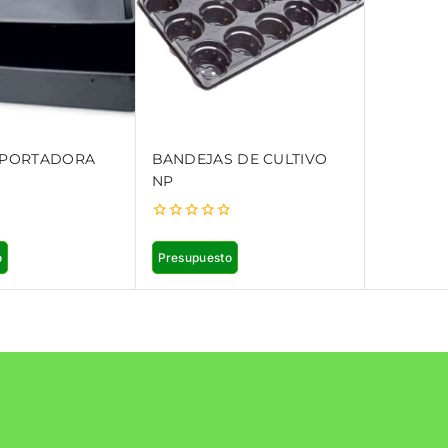
 PORTADORA
BANDEJAS DE CULTIVO
NP
0
out
o
Presupuesto
of
5