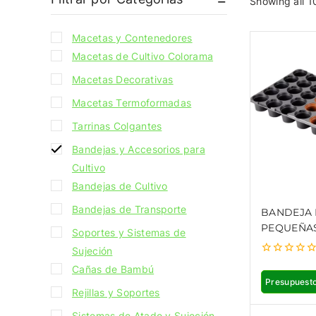
Showing all
1
Macetas y Contenedores
Macetas de Cultivo Colorama
Macetas Decorativas
Macetas Termoformadas
Tarrinas Colgantes
Bandejas y Accesorios para
Cultivo
Bandejas de Cultivo
Bandejas de Transporte
BANDEJA
PEQUEÑA
Soportes y Sistemas de
Sujeción
0
Cañas de Bambú
out
Presupuest
of
Rejillas y Soportes
5
Sistemas de Atado y Sujeción