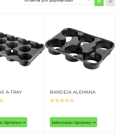
S A-TRAY
BANDEJA ALEMANA
0
out
of
5
ar Opciones
Seleccionar Opciones