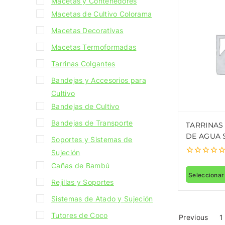
Macetas y Contenedores
Macetas de Cultivo Colorama
Macetas Decorativas
Macetas Termoformadas
Tarrinas Colgantes
Bandejas y Accesorios para
Cultivo
Bandejas de Cultivo
Bandejas de Transporte
TARRINAS
DE AGUA 
Soportes y Sistemas de
Sujeción
0
Cañas de Bambú
out
Seleccionar
of
Rejillas y Soportes
5
Sistemas de Atado y Sujeción
Tutores de Coco
Previous
1