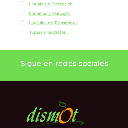
Embalaje y Protección
Etiquetas y Marcajes
Logística de Transportes
Turbas y Sustratos
Sigue en redes sociales