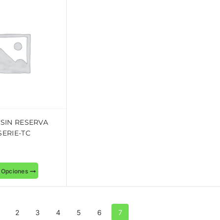
 SIN RESERVA
SERIE-TC
 Opciones
2
3
4
5
6
7